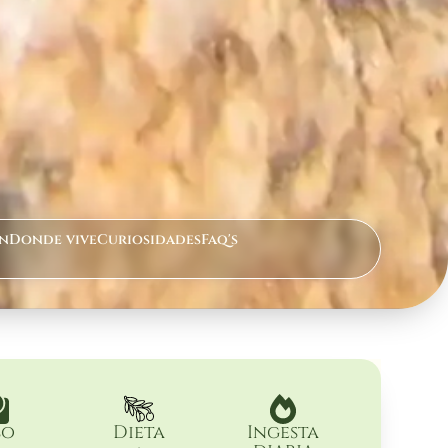
n
Donde vive
Curiosidades
Faq's
so
Dieta
Ingesta