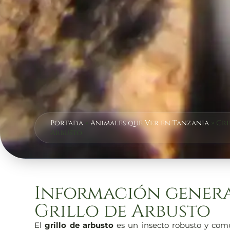
Portada
»
Animales que Ver en Tanzania
»
Gri
Arbusto
Información genera
Grillo de Arbusto
El
grillo de arbusto
es un insecto robusto y com