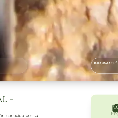
llo de
Informació
l -
Pe
ún conocido por su