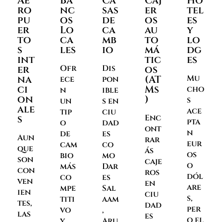
Ae
Ba
Ca
Caj
Ho
ro
nc
sas
er
tel
pu
os
de
os
es
er
Lo
ca
au
y
to
ca
mb
to
lo
s
les
io
má
dg
int
tic
es
er
Ofr
Dis
os
na
(AT
Mu
ece
pon
ci
Ms
cho
n
ible
on
)
s
un
s en
ale
ace
tip
ciu
s
Enc
pta
o
dad
ont
n
de
es
Aun
rar
eur
cam
co
que
ás
os
bio
mo
son
caje
o
más
Dar
con
ros
dól
co
es
ven
en
are
mpe
Sal
ien
ciu
s,
titi
aam
tes,
dad
per
vo
,
las
es
o el
y
Aru