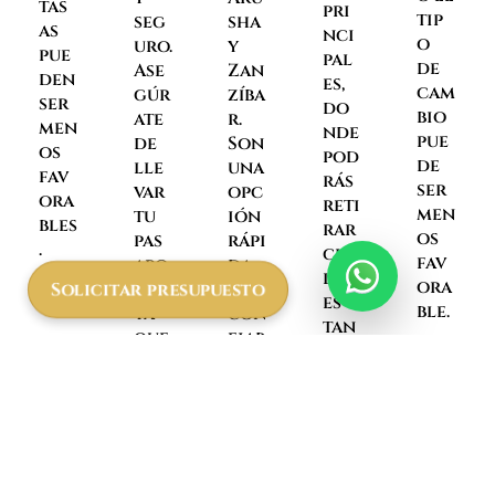
tas
pri
tip
seg
sha
as
nci
o
uro.
y
pue
pal
de
Ase
Zan
den
es,
cam
gúr
zíba
ser
do
bio
ate
r.
men
nde
pue
de
Son
os
pod
de
lle
una
fav
rás
ser
var
opc
ora
reti
men
tu
ión
bles
rar
os
pas
rápi
.
che
fav
apo
da
lin
ora
Solicitar presupuesto
rte,
y
es
ble.
ya
con
tan
que
fiab
zan
a
le.
os
vec
dir
es
ect
lo
ame
soli
nte
cita