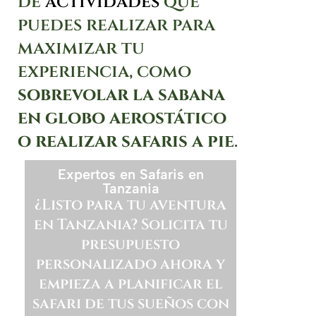
de
actividades
que
puedes realizar para
maximizar tu
experiencia, como
sobrevolar la sabana
en globo aerostático
o realizar safaris a pie
.
Expertos en Safaris en
Tanzania
¿Listo para tu aventura
en Tanzania? Solicita tu
presupuesto
personalizado ahora y
empieza a planificar el
safari de tus sueños con