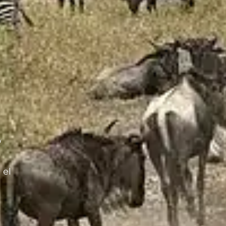
l
 el