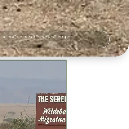
cación
Que hacer
Especies
Tiempo