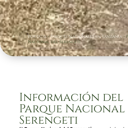
Portada
»
Parques Nacionales en Tanzania
»
Nacional del Serengeti
Información del
Parque Nacional 
Serengeti