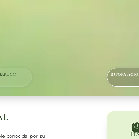
jaruco
Informació
l -
Pe
ble conocida por su