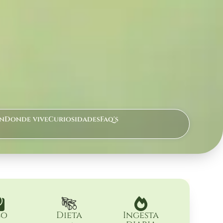
n
Donde vive
Curiosidades
Faq's
so
Dieta
Ingesta