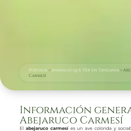
Portada
»
Animales que Ver en Tanzania
»
Abe
Carmesí
Información genera
Abejaruco Carmesí
El
abejaruco carmesí
es un ave colorida y socia