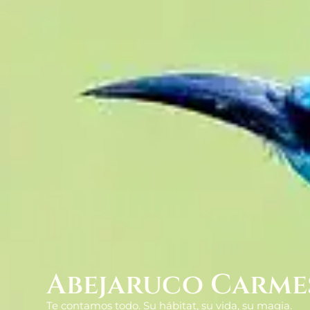
Abejaruco Carme
Te contamos todo. Su hábitat, su vida, su magia.