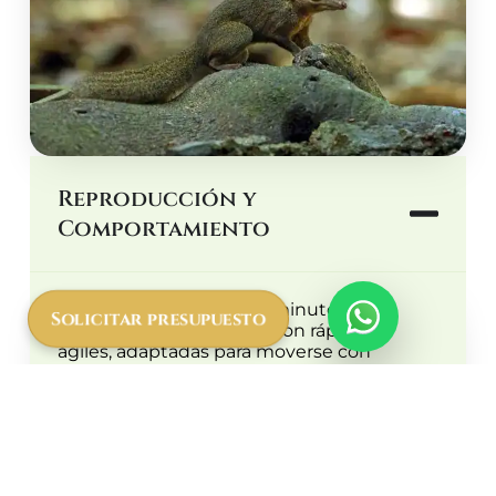
Reproducción y
Comportamiento
A pesar de su tamaño diminuto, las
Solicitar presupuesto
musarañas arborícolas
son rápidas y
ágiles, adaptadas para moverse con
facilidad entre la vegetación. Tienen un
metabolismo extremadamente rápido, lo
que las obliga a comer constantemente
para sobrevivir. También son animales
silenciosos y difíciles de detectar.