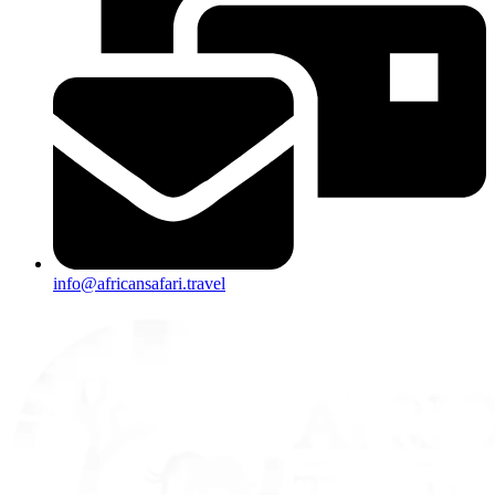
info@africansafari.travel