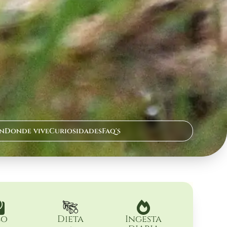
n
Donde vive
Curiosidades
Faq's
so
Dieta
Ingesta