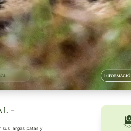
val
Informació
l -
Pe
 sus largas patas y