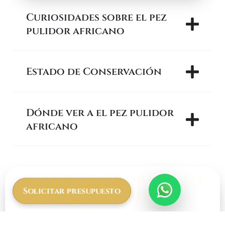
Curiosidades sobre el pez
pulidor africano
Estado de Conservación
Dónde ver a el pez pulidor
africano
Planifica tu Safari en
Tanzania ahora
Solicitar presupuesto
Aprende sobre el fascinante comportamiento del
pez pulidor africano
durante un safari acuático en