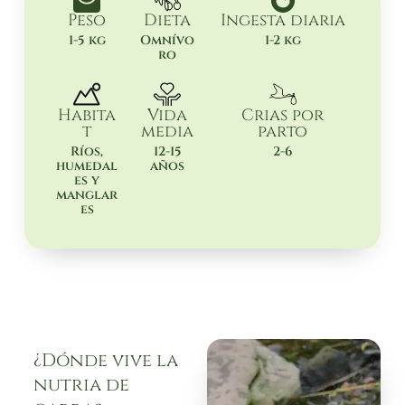
Peso
Dieta
Ingesta diaria
1-5 kg
Omnívo
1-2 kg
ro
Habita
Vida
Crias por
t
media
parto
Ríos,
12-15
2-6
humedal
años
es y
manglar
es
¿Dónde vive la
nutria de