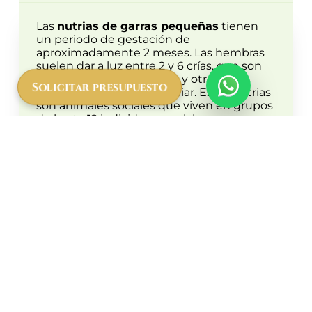
Las
nutrias de garras pequeñas
tienen
un periodo de gestación de
aproximadamente 2 meses. Las hembras
suelen dar a luz entre 2 y 6 crías, que son
criadas por ambos padres y otros
Solicitar presupuesto
miembros del grupo familiar. Estas nutrias
son animales sociales que viven en grupos
de hasta 12 individuos y colaboran
estrechamente en la caza y el cuidado de
las crías.
Curiosidades sobre la
nutria de garras pequeñas
Estado de Conservación