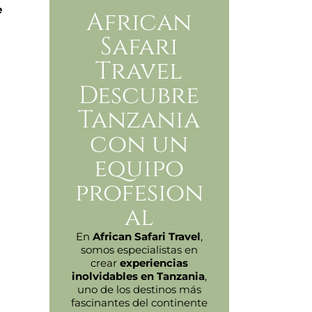
e
African
Safari
Travel
Descubre
Tanzania
con un
equipo
profesion
al
En
African Safari Travel
,
somos especialistas en
crear
experiencias
inolvidables en Tanzania
,
uno de los destinos más
fascinantes del continente