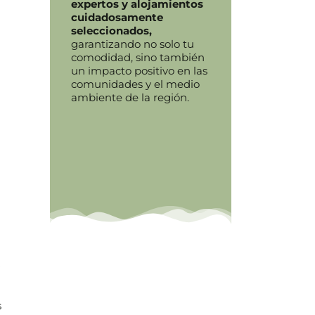
expertos y
alojamientos
cuidadosamente
seleccionados,
garantizando no solo tu
comodidad, sino también
un impacto positivo en las
comunidades y el medio
ambiente de la región.
e
s