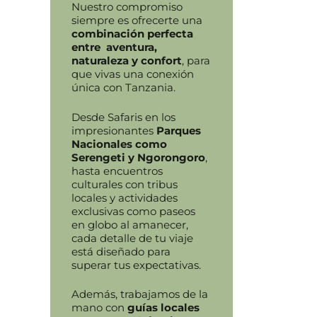
Nuestro compromiso
siempre es ofrecerte una
combinación perfecta
entre aventura,
naturaleza y confort
, para
que vivas una conexión
única con Tanzania.
Desde Safaris en los
impresionantes
Parques
Nacionales como
Serengeti y Ngorongoro
,
hasta encuentros
culturales con tribus
locales y actividades
exclusivas como paseos
en globo al amanecer,
cada detalle de tu viaje
está diseñado para
superar tus expectativas.
Además, trabajamos de la
mano con
guías locales