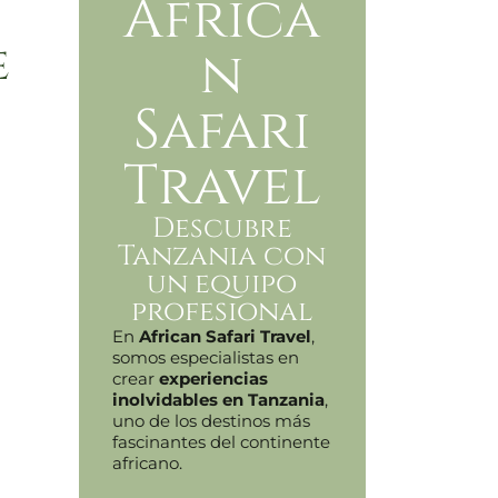
Africa
e
n
Safari
Travel
Descubre
Tanzania con
un equipo
profesional
En
African Safari Travel
,
somos especialistas en
crear
experiencias
inolvidables en Tanzania
,
uno de los destinos más
fascinantes del continente
africano.