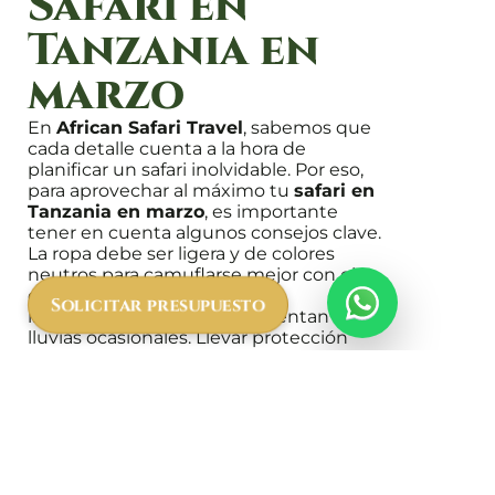
Safari en
Tanzania en
marzo
En
African Safari Travel
, sabemos que
cada detalle cuenta a la hora de
planificar un safari inolvidable. Por eso,
para aprovechar al máximo tu
safari en
Tanzania en marzo
, es importante
tener en cuenta algunos consejos clave.
La ropa debe ser ligera y de colores
neutros para camuflarse mejor con el
entorno, además de incluir
Solicitar presupuesto
impermeables por si se presentan
lluvias ocasionales. Llevar protección
solar y repelente de insectos también
es fundamental para garantizar
comodidad durante las excursiones.