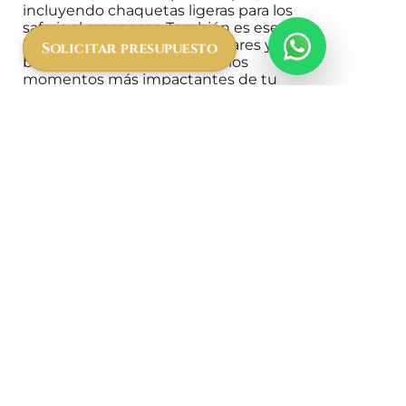
incluyendo chaquetas ligeras para los
safaris al amanecer. También es esencial
llevar protector solar, binoculares y una
Solicitar presupuesto
buena cámara para capturar los
momentos más impactantes de tu
safari en Tanzania en julio.
Y también cabe remarcar que en el mes
de julio existe una
amplia
disponibilidad de actividades
complementarias
. No solo para los
safaris en 4×4, que se hacen más
agradables por el clima, sino también
para otras experiencias inolvidables.
Muchas actividades complementarias
están en su mejor momento, como el
safari a pie en Tarangire
, las visitas
culturales a aldeas masái y los
safaris
en globo aerostático
sobre el
Serengeti. Si quieres aprovechar al
máximo tu viaje, consulta nuestra
selección de
actividades disponibles
para complementar tu safari con