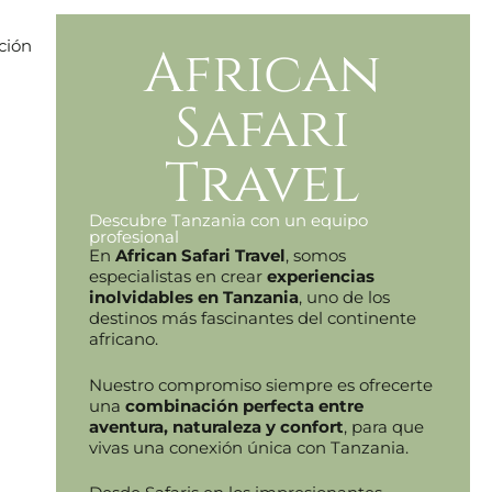
ción
African
Safari
Travel
a
Descubre Tanzania con un equipo
profesional
En
African Safari Travel
, somos
especialistas en crear
experiencias
inolvidables en Tanzania
, uno de los
destinos más fascinantes del continente
africano.
Nuestro compromiso siempre es ofrecerte
una
combinación perfecta entre
aventura, naturaleza y confort
, para que
vivas una conexión única con Tanzania.