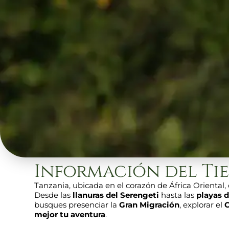
Información del Ti
Tanzania, ubicada en el corazón de África Oriental,
Desde las
llanuras del Serengeti
hasta las
playas 
busques presenciar la
Gran Migración
, explorar el
C
mejor tu aventura
.