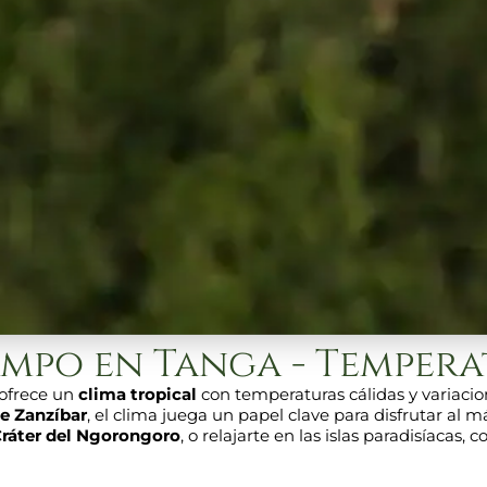
empo en Tanga - Tempera
 ofrece un
clima tropical
con temperaturas cálidas y variaci
de Zanzíbar
, el clima juega un papel clave para disfrutar al 
ráter del Ngorongoro
, o relajarte en las islas paradisíacas,