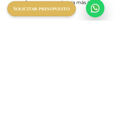
ofrece una experiencia más íntima.
Solicitar presupuesto
Consejos para tu Viaje Según el
Clima
Ropa:
Prepara
prendas ligeras para el
día y ropa de abrigo para las noches
,
especialmente en regiones de mayor
altitud. No olvides una
chaqueta
impermeable
si viajas en temporada de
lluvias.
Protección Solar:
Usa
protector solar
,
sombrero y gafas de sol para protegerte
de la radiación UV.
Calzado:
Lleva calzado cómodo y
resistente, adecuado para caminatas y
exploraciones.
Planifica tu Safari con African
Safari
En
African Safari
, te ayudamos a planificar el
viaje ideal según el clima y tus preferencias. Ya