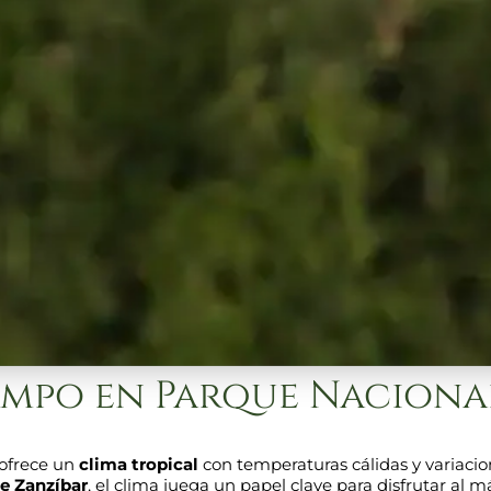
mpo en Parque Nacional
 ofrece un
clima tropical
con temperaturas cálidas y variaci
de Zanzíbar
, el clima juega un papel clave para disfrutar al 