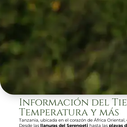
Información del Tie
Temperatura y más
Tanzania, ubicada en el corazón de África Oriental,
Desde las
llanuras del Serengeti
hasta las
playas 