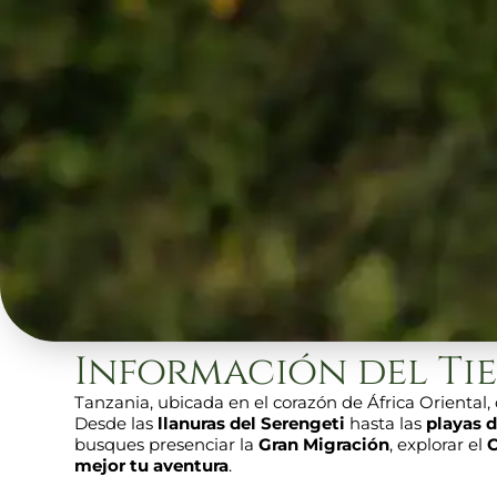
Información del Ti
Tanzania, ubicada en el corazón de África Oriental,
Desde las
llanuras del Serengeti
hasta las
playas 
busques presenciar la
Gran Migración
, explorar el
C
mejor tu aventura
.