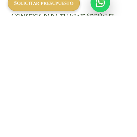
Solicitar presupuesto
Consejos para tu Viaje Según el
Clima
Ropa:
Prepara
prendas ligeras para el
día y ropa de abrigo para las noches
,
especialmente en regiones de mayor
altitud. No olvides una
chaqueta
impermeable
si viajas en temporada de
lluvias.
Protección Solar:
Usa
protector solar
,
sombrero y gafas de sol para protegerte
de la radiación UV.
Calzado:
Lleva calzado cómodo y
resistente, adecuado para caminatas y
exploraciones.
Planifica tu Safari con African
Safari
En
African Safari
, te ayudamos a planificar el
viaje ideal según el clima y tus preferencias. Ya
sea que prefieras la temporada seca para una
experiencia de observación óptima o la época