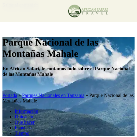
Saltar al contenido
Parque Nacional de las
Montañas Mahale
En African Safari, te contamos todo sobre el Parque Nacional
de las Montañas Mahale
Portada
»
Parques Nacionales en Tanzania
»
Parque Nacional de las
Montañas Mahale
Información
Ubicación
Que hacer
Especies
Tiempo