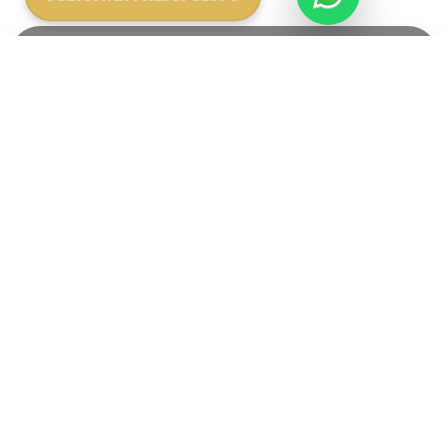
Solicita ahora tu Safari
con African Safari.
¡Hacemos realidad tus
sueños!
Planifica tu Aventura