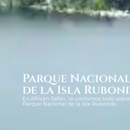
Parque Naciona
de la Isla Rubon
En African Safari, te contamos todo sobre
Parque Nacional de la Isla Rubondo