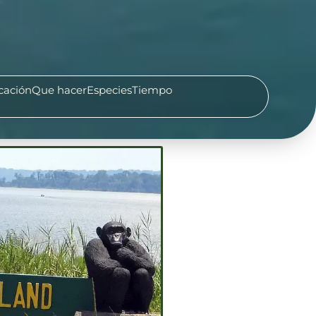
cación
Que hacer
Especies
Tiempo