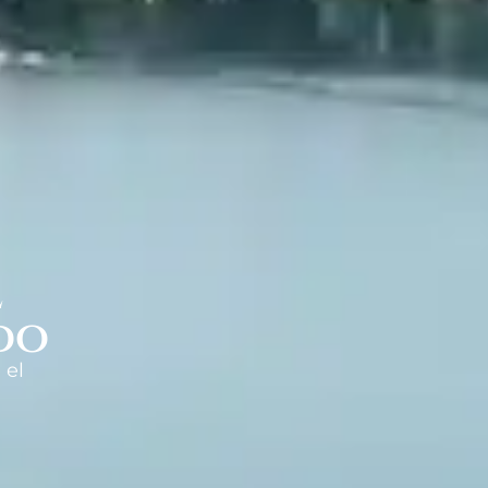
l
do
 el