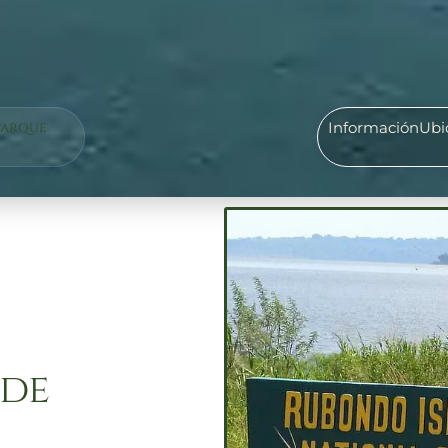
Parque
Información
Ubi
 de