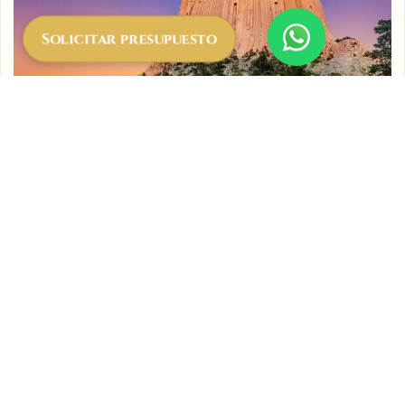
Solicitar presupuesto
Día 5 - Campamento Barranco –
Campamento Karanga (4,035 m)
El día comienza con la emocionante escalada del Barranco
Wall, una sección empinada pero manejable que ofrece
vistas impresionantes. Continuarás hacia el Campamento
Karanga, donde descansarás y te aclimatarás antes del
ascenso final.Distancia: 6 kmTiempo de caminata: 4-5