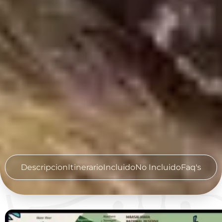
Descripcion
Itinerario
Incluido
No Incluido
Faq's