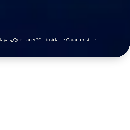
layas
¿Qué hacer?
Curiosidades
Características