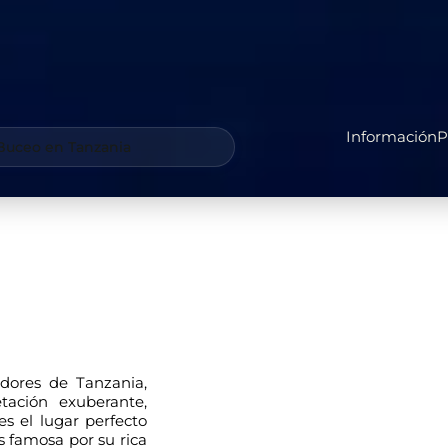
Información
P
 Buceo en Tanzania
dores de Tanzania,
tación exuberante,
s el lugar perfecto
s famosa por su rica