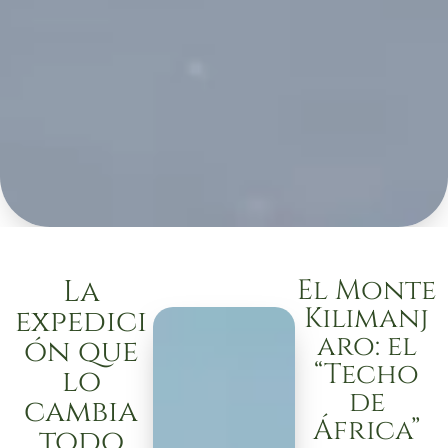
La
El Monte
Kilimanj
expedici
aro: el
ón que
“Techo
lo
de
cambia
África”
todo