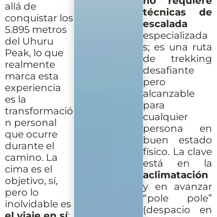
no requiere
allá de
técnicas de
conquistar los
escalada
5.895 metros
especializada
del Uhuru
s; es una ruta
Peak, lo que
de trekking
realmente
desafiante
marca esta
pero
experiencia
alcanzable
es la
para
transformació
cualquier
n personal
persona en
que ocurre
buen estado
durante el
físico. La clave
camino. La
está en la
cima es el
aclimatación
objetivo, sí,
y en avanzar
pero lo
“pole pole”
inolvidable es
(despacio en
el viaje en sí
: