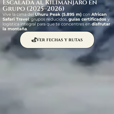
Escalada al Kilimanjaro en
Grupo (2025–2026)
Vive la cima del
Uhuru Peak (5.895 m)
con
African
Safari Travel
: grupos reducidos,
guías certificados
y
logística integral para que te concentres en
disfrutar
la montaña
.
Ver fechas y rutas