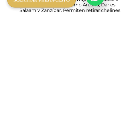
Solicitar presupuesto
ciudades principales como Arusha, Dar es
Salaam y Zanzíbar. Permiten retirar chelines
directamente con tu tarjeta internacional.
Consejos útiles para el cambio de
moneda
Consulta el tipo de cambio actual
antes
de viajar. Puedes usar calculadoras en línea
para conocer la conversión actualizada entre
euro y chelín tanzano
.
Lleva
billetes de euros en buen estado
, ya
que algunos lugares pueden rechazar
billetes viejos o deteriorados.
Aunque se aceptan
dólares
estadounidenses
en muchos lugares
turísticos, cambiar a
chelín tanzano
es
recomendable para pagos locales y
pequeñas compras.
Planifica tu viaje con African
Safari
En
African Safari
, queremos que disfrutes
al máximo de tu experiencia en Tanzania sin
preocupaciones. Te proporcionamos
información práctica y actualizada sobre el