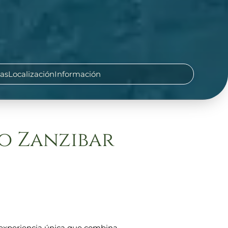
cas
Localización
Información
o Zanzibar
a experiencia única que combina