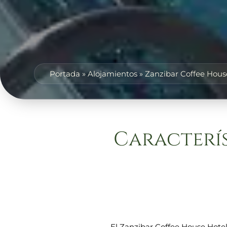
Portada
»
Alojamientos
»
Zanzibar Coffee Hous
Caracterís
El Zanzibar Coffee House Hotel