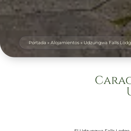
Portada
»
Alojamientos
»
Udzungwa Falls Lod
Carac
El Udzungwa Falls Lodge,