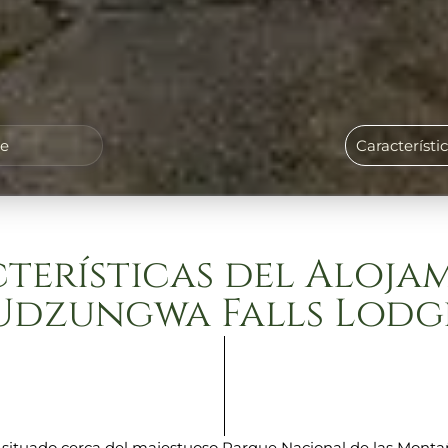
ge
Característi
terísticas del Aloja
Udzungwa Falls Lodg
 situado cerca del majestuoso Parque Nacional de las Mont