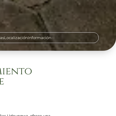
cas
Localización
Información
miento
e
añas Udzungwa, ofrece una