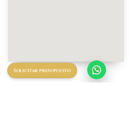
Solicitar presupuesto
Más
informació
n a cerca
del The