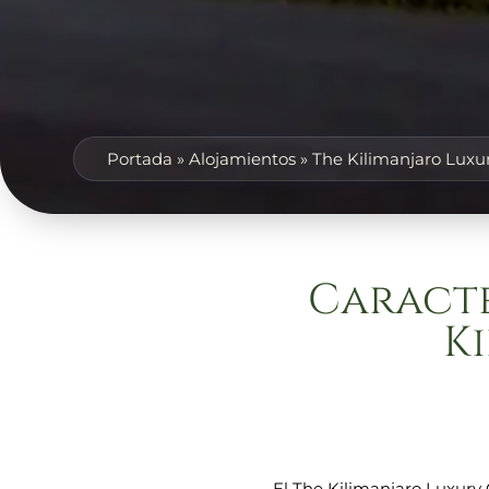
Portada
»
Alojamientos
»
The Kilimanjaro Lux
Caracte
K
El The Kilimanjaro Luxury