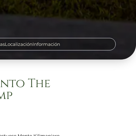
cas
Localización
Información
ento The
mp
estuoso Monte Kilimanjaro,