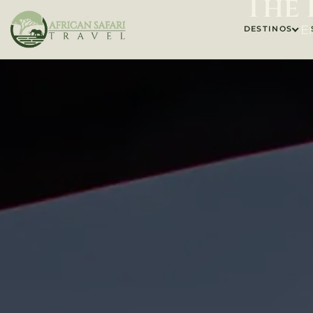
The 
E
DESTINOS