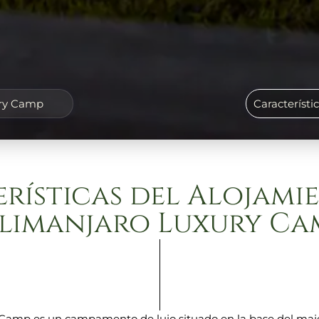
ury Camp
Característi
rísticas del Alojami
ilimanjaro Luxury Ca
 Camp es un campamento de lujo situado en la base del maj