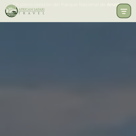
En pleno corazón del Parque Nacional de
Arusha