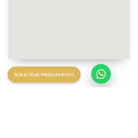
Solicitar presupuesto
Más
informació
n a cerca
del Siringit