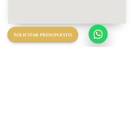
Solicitar presupuesto
Más
informació
n a cerca
del Simba
Farm Lodge
El Simba Farm Lodge
cuenta con
habitaciones
acogedoras,
decoradas con un