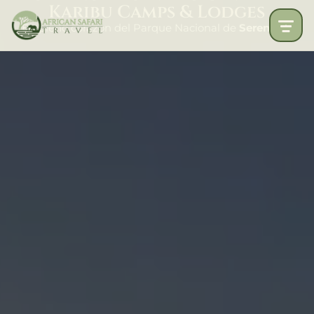
Karibu Camps & Lodges
En pleno corazón del Parque Nacional de
Serengeti