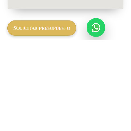
Solicitar presupuesto
Más
informació
n a cerca
del
Serengeti
Sametu Camp
by Karibu
Camps &
Lodges