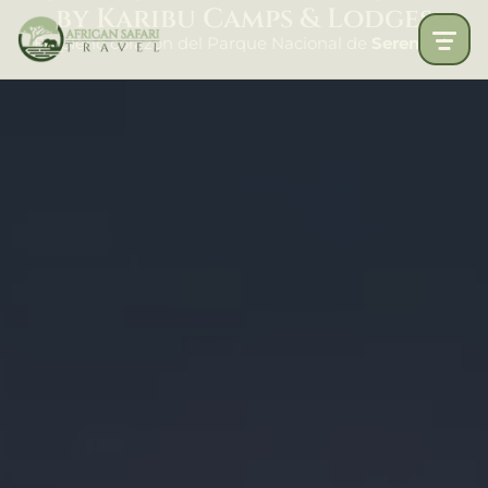
by Karibu Camps & Lodges
En pleno corazón del Parque Nacional de
Serengeti