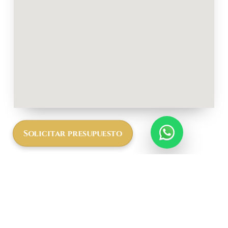
Solicitar presupuesto
Más
informació
n a cerca
del