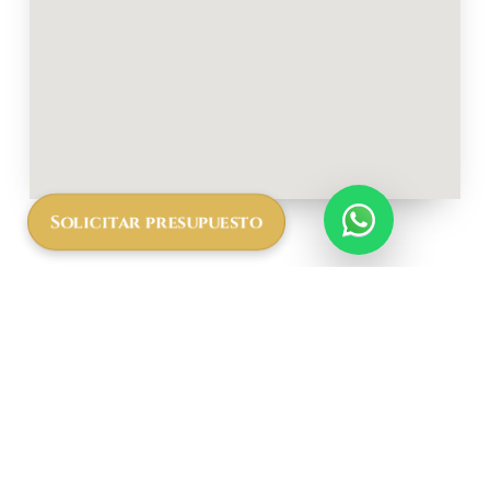
Solicitar presupuesto
Más
informació
n a cerca
del Mbali
Mbali Gombe