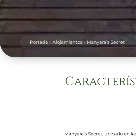
Portada
»
Alojamientos
»
Manyara’s Secret
Caracterís
Manyara’s Secret, ubicado en la