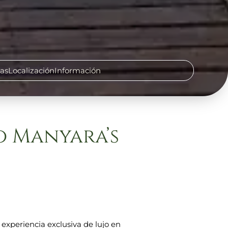
cas
Localización
Información
o Manyara’s
experiencia exclusiva de lujo en