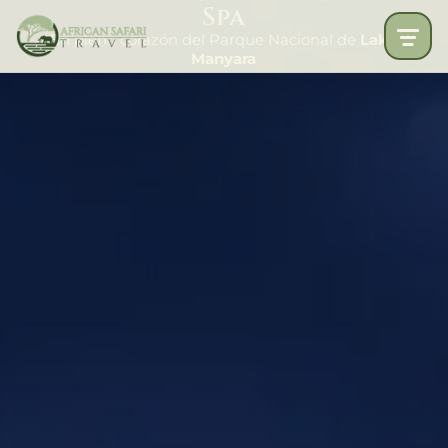
Spa
En pleno corazón del Parque Nacional de
Lake
Manyara