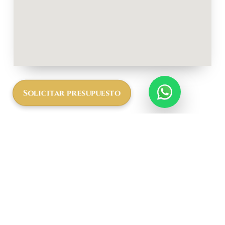
Solicitar presupuesto
Más
informació
n a cerca
del Manyara
Best View
Lodge & Spa