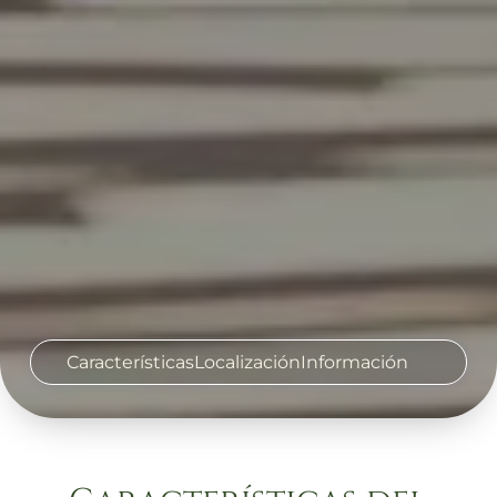
Características
Localización
Información