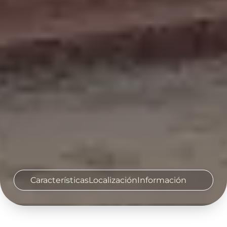
Características
Localización
Información