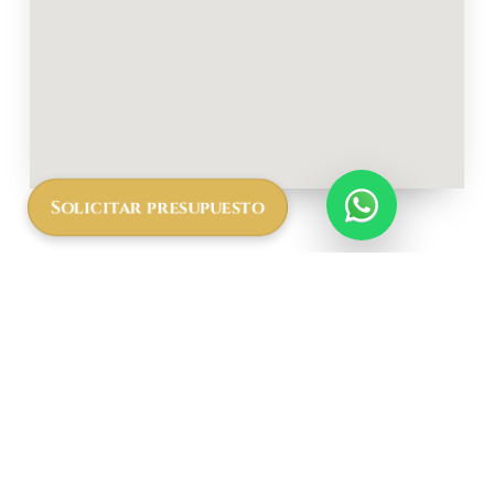
Solicitar presupuesto
Más
informació
n a cerca
del Asanja
Moru