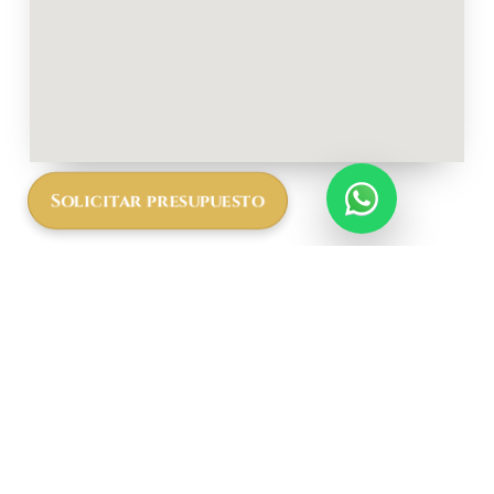
Solicitar presupuesto
Más
informació
n a cerca
del Africa
Safari
Serengeti