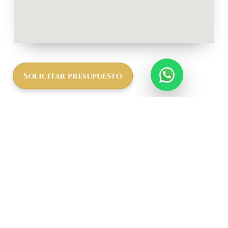
Solicitar presupuesto
Más
informació
n a cerca
del Africa
Safari
Arusha
El Africa Safari Arusha
cuenta con cómodas