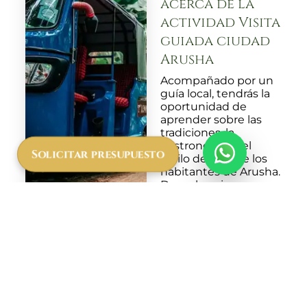
acerca de la
actividad Visita
guiada ciudad
Arusha
Acompañado por un
guía local, tendrás la
oportunidad de
aprender sobre las
tradiciones, la
gastronomía y el
Solicitar presupuesto
estilo de vida de los
habitantes de Arusha.
Descubre rincones
históricos, interactúa
con los comerciantes
locales y disfruta de la
energía de una
ciudad que combina
modernidad con
herencia cultural.
African Safari Travel se
asegura de que cada