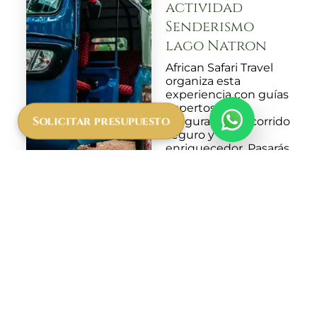
actividad
Senderismo
lago Natron
African Safari Travel
organiza esta
experiencia con guías
expertos que
Solicitar presupuesto
aseguran un recorrido
seguro y
enriquecedor. Pasarás
la noche en un
campamento rústico
cerca del lago, donde
podrás disfrutar de un
cielo estrellado y el
sonido de la
naturaleza. Al llegar al
Lago Natron, tendrás
tiempo para explorar
sus alrededores,
conocer las colonias
de flamencos que lo