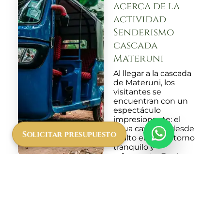
acerca de la
actividad
Senderismo
cascada
Materuni
Al llegar a la cascada
de Materuni, los
visitantes se
encuentran con un
espectáculo
impresionante: el
agua cayendo desde
Solicitar presupuesto
lo alto en un entorno
tranquilo y
refrescante. Es el
lugar ideal para tomar
un descanso, disfrutar
del aire fresco y, si lo
deseas, darte un baño
en sus aguas
cristalinas. Este