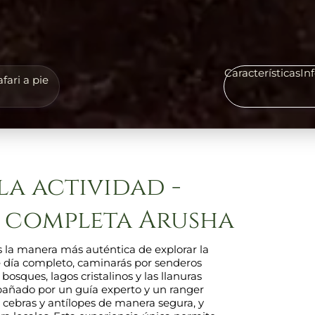
Características
In
fari a pie
la actividad -
da completa Arusha
s la manera más auténtica de explorar la
e día completo, caminarás por senderos
osques, lagos cristalinos y las llanuras
añado por un guía experto y un ranger
 cebras y antílopes de manera segura, y