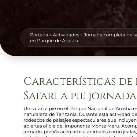
Portada
»
Actividades
»
Jornada completa de sa
en Parque de Arusha.
Características de 
Safari a pie jorna
Un safari a pie en el Parque Nacional de Arusha e
naturaleza de Tanzania. Durante esta actividad d
rodeados de paisajes espectaculares que incluyen b
abiertas al pie del imponente Monte Meru. Acomp
armado, podrás acercarte a animales como jirafas,