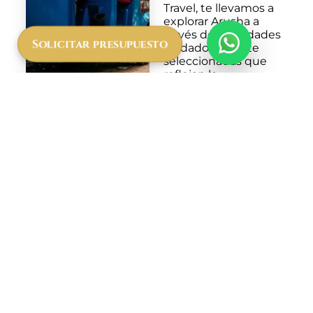
Travel, te llevamos a
explorar Arusha a
través de actividades
Solicitar presupuesto
cuidadosamente
seleccionadas que
reflejan la
autenticidad de la
región. Podrás
recorrer talleres de
artesanía local, visitar
aldeas cercanas para
conocer las
tradiciones de las
comunidades o
disfrutar de vistas
panorámicas en los
alrededores. Ideal
para amantes de la
cultura, la historia y la
naturaleza, esta
jornada completa en
Arusha te permitirá
experimentar el