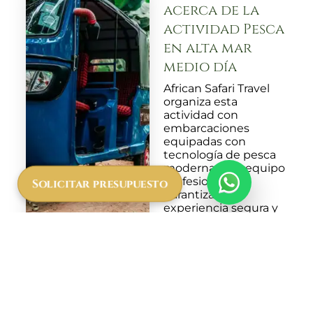
acerca de la
actividad Pesca
en alta mar
medio día
African Safari Travel
organiza esta
actividad con
embarcaciones
equipadas con
tecnología de pesca
moderna y un equipo
profesional para
Solicitar presupuesto
garantizar una
experiencia segura y
cómoda. Durante la
excursión, tendrás la
oportunidad de
disfrutar de refrescos
a bordo mientras los
expertos te guían
para sacar el máximo